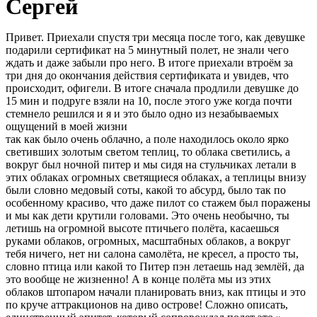
Сергей
Привет. Приехали спустя три месяца после того, как девушке
подарили сертификат на 5 минутный полет, не знали чего
ждать и даже забыли про него. В итоге приехали втроём за
три дня до окончания действия сертификата и увидев, что
происходит, офигели. В итоге сначала продлили девушке до
15 мин и подруге взяли на 10, после этого уже когда почти
стемнело решился и я и это было одно из незабываемых
ощущений в моей жизни
так как было очень облачно, а поле находилось около ярко
светивших золотым светом теплиц, то облака светились, а
вокруг был ночной питер и мы сидя на стульчиках летали в
этих облаках огромных светящиеся облаках, а теплицы внизу
были словно медовый соты, какой то абсурд, было так по
особенному красиво, что даже пилот со стажем был поражены
и мы как дети крутили головами. Это очень необычно, ты
летишь на огромной высоте птичьего полёта, касаешься
руками облаков, огромных, масштабных облаков, а вокруг
тебя ничего, нет ни салона самолёта, не кресел, а просто ты,
словно птица или какой то Питер пэн летаешь над землёй, да
это вообще не жизненно! А в конце полёта мы из этих
облаков штопаром начали планировать вниз, как птицы и это
по круче аттракционов на диво острове! Сложно описать,