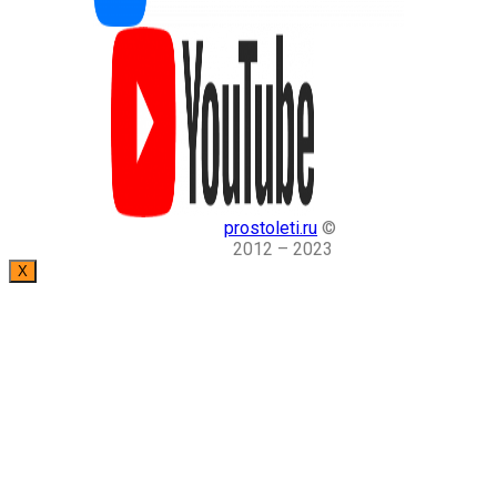
prostoleti.ru
©
2012 – 2023
X