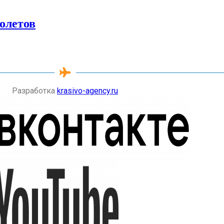
олетов
Разработка
krasivo-agency.ru