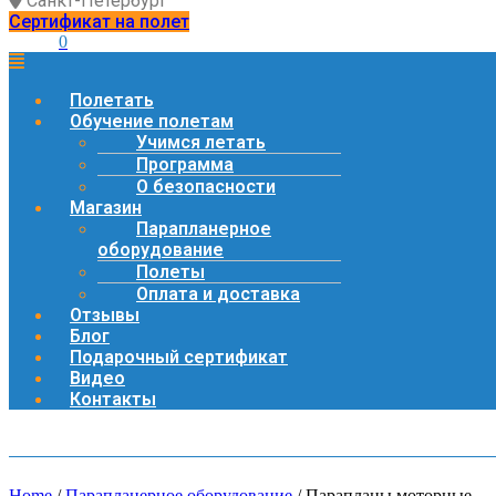
Санкт-Петербург
Сертификат на полет
0
Полетать
Обучение полетам
Учимся летать
Программа
О безопасности
Магазин
Парапланерное
оборудование
Полеты
Оплата и доставка
Отзывы
Блог
Подарочный сертификат
Видео
Контакты
Home
/
Парапланерное оборудование
/ Парапланы моторные