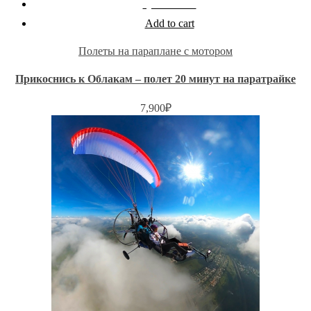
Quick View
Add to cart
Полеты на параплане с мотором
Прикоснись к Облакам – полет 20 минут на паратрайке
7,900
₽