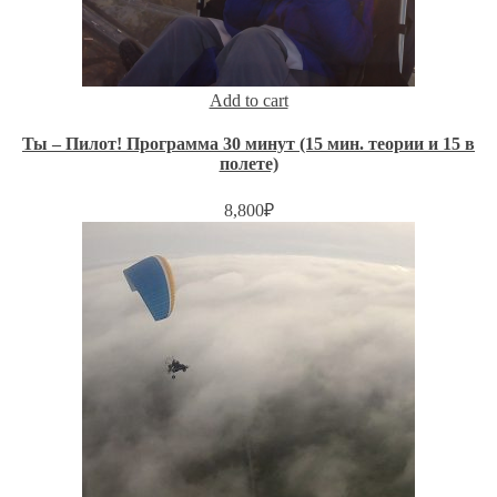
Add to cart
Ты – Пилот! Программа 30 минут (15 мин. теории и 15 в
полете)
8,800
₽